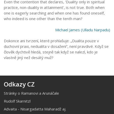
Even the contention that declares, ‘Duality only in spiritual
practice, non-duality in attainment’, is not true. Both when
one is eagerly searching and when one has found oneself,
who indeed is one other than the tenth man?
Michael James (Ulladu Narpadu)
Dokonce ani tvrzení, které prohlašuje: „Dualita pouze v
duchovní praxi, nedualita v dosažení“, není pravdivé. Když se
člověk dychtivě hledá, stejně tak když se nalezl, kdo je
vlastně jiný než desátý muž?
Odkazy CZ
Stránky o Ramanovi a Arunáčale
Rudolf Skarnitzl
Advaita - Nisargadatta Maharadž aj.