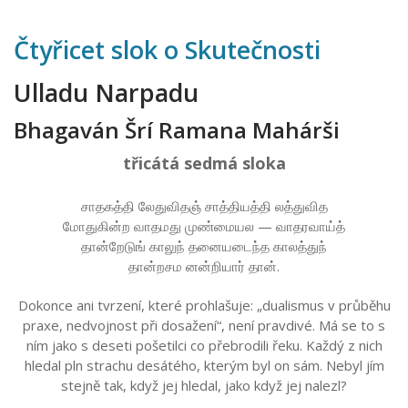
Čtyřicet slok o Skutečnosti
Ulladu Narpadu
Bhagaván Šrí Ramana Mahárši
třicátá sedmá sloka
சாதகத்தி லேதுவிதஞ் சாத்தியத்தி லத்துவித
மோதுகின்ற வாதமது முண்மையல — வாதரவாய்த்
தான்றேடுங் காலுந் தனையடைந்த காலத்துந்
தான்றசம னன்றியார் தான்.
Dokonce ani tvrzení, které prohlašuje: „dualismus v průběhu
praxe, nedvojnost při dosažení“, není pravdivé. Má se to s
ním jako s deseti pošetilci co přebrodili řeku. Každý z nich
hledal pln strachu desátého, kterým byl on sám. Nebyl jím
stejně tak, když jej hledal, jako když jej nalezl?