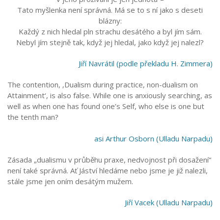
Tato myšlenka není správná. Má se to s ní jako s deseti
blázny:
Každý z nich hledal pln strachu desátého a byl jím sám.
Nebyl jím stejně tak, když jej hledal, jako když jej nalezl?
Jiří Navrátil (podle překladu H. Zimmera)
The contention, ‚Dualism during practice, non-dualism on
Attainment‘, is also false. While one is anxiously searching, as
well as when one has found one’s Self, who else is one but
the tenth man?
asi Arthur Osborn (Ulladu Narpadu)
Zásada „dualismu v průběhu praxe, nedvojnost při dosažení“
není také správná. Ať Jáství hledáme nebo jsme je již nalezli,
stále jsme jen oním desátým mužem.
Jiří Vacek (Ulladu Narpadu)