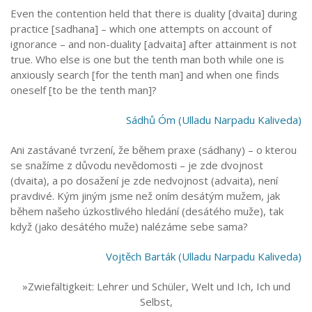
Even the contention held that there is duality [dvaita] during
practice [sadhana] – which one attempts on account of
ignorance – and non-duality [advaita] after attainment is not
true. Who else is one but the tenth man both while one is
anxiously search [for the tenth man] and when one finds
oneself [to be the tenth man]?
Sádhů Óm (Ulladu Narpadu Kaliveda)
Ani zastávané tvrzení, že během praxe (sádhany) – o kterou
se snažíme z důvodu nevědomosti – je zde dvojnost
(dvaita), a po dosažení je zde nedvojnost (advaita), není
pravdivé. Kým jiným jsme než oním desátým mužem, jak
během našeho úzkostlivého hledání (desátého muže), tak
když (jako desátého muže) nalézáme sebe sama?
Vojtěch Barták (Ulladu Narpadu Kaliveda)
»Zwiefältigkeit: Lehrer und Schüler, Welt und Ich, Ich und
Selbst,