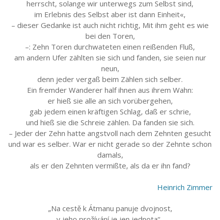
herrscht, solange wir unterwegs zum Selbst sind,
im Erlebnis des Selbst aber ist dann Einheit«,
– dieser Gedanke ist auch nicht richtig, Mit ihm geht es wie
bei den Toren,
–: Zehn Toren durchwateten einen reißenden Fluß,
am andern Ufer zählten sie sich und fanden, sie seien nur
neun,
denn jeder vergaß beim Zählen sich selber.
Ein fremder Wanderer half ihnen aus ihrem Wahn:
er hieß sie alle an sich vorübergehen,
gab jedem einen kräftigen Schlag, daß er schrie,
und hieß sie die Schreie zählen. Da fanden sie sich.
– Jeder der Zehn hatte angstvoll nach dem Zehnten gesucht
und war es selber. War er nicht gerade so der Zehnte schon
damals,
als er den Zehnten vermißte, als da er ihn fand?
Heinrich Zimmer
„Na cestě k Átmanu panuje dvojnost,
v jeho prožívání je jen jednota“–