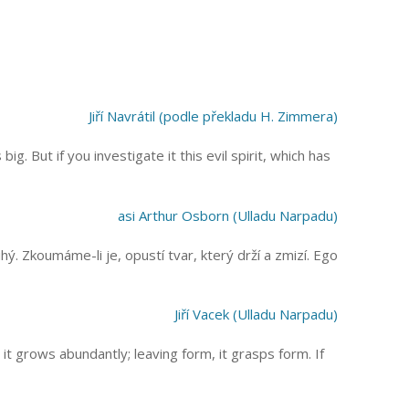
Jiří Navrátil (podle překladu H. Zimmera)
. But if you investigate it this evil spirit, which has
asi Arthur Osborn (Ulladu Narpadu)
hý. Zkoumáme-li je, opustí tvar, který drží a zmizí. Ego
Jiří Vacek (Ulladu Narpadu)
 grows abundantly; leaving form, it grasps form. If