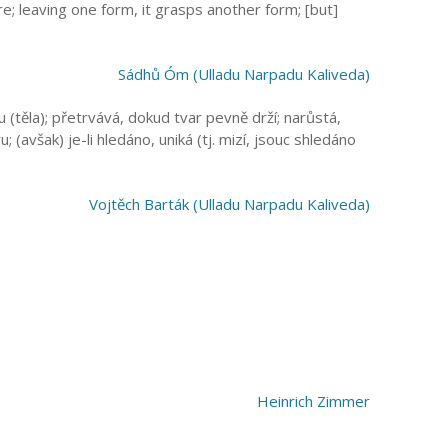
; leaving one form, it grasps another form; [but]
Sádhů Óm (Ulladu Narpadu Kaliveda)
 (těla); přetrvává, dokud tvar pevně drží; narůstá,
 (avšak) je-li hledáno, uniká (tj. mizí, jsouc shledáno
Vojtěch Barták (Ulladu Narpadu Kaliveda)
Heinrich Zimmer