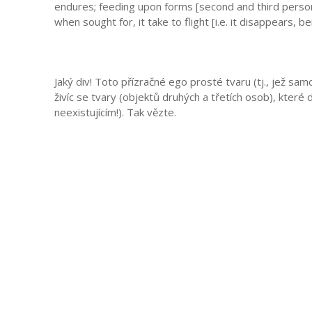
endures; feeding upon forms [second and third person 
when sought for, it take to flight [i.e. it disappears, 
Jaký div! Toto přízračné ego prosté tvaru (tj., jež sa
živíc se tvary (objektů druhých a třetích osob), které dr
neexistujícím!). Tak vězte.