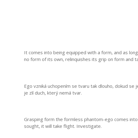
It comes into being equipped with a form, and as long as
no form of its own, relinquishes its grip on form and ta
Ego vzniká uchopením se tvaru tak dlouho, dokud se jej 
je zlí duch, který nemá tvar.
Grasping form the formless phantom-ego comes into ex
sought, it will take flight. Investigate.