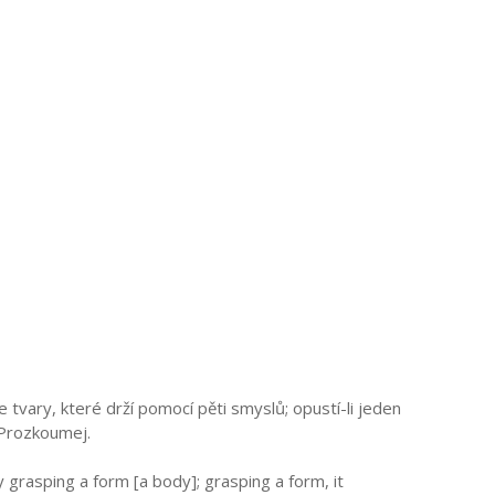
e tvary, které drží pomocí pěti smyslů; opustí-li jeden
o Prozkoumej.
y grasping a form [a body]; grasping a form, it