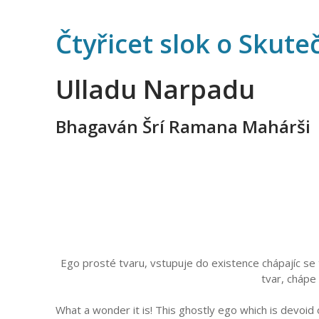
Čtyřicet slok o Skute
Ulladu Narpadu
Bhagaván Šrí Ramana Mahárši
Ego prosté tvaru, vstupuje do existence chápajíc se tv
tvar, chápe 
What a wonder it is! This ghostly ego which is devoid 