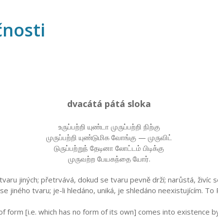
čnosti
dvacátá pátá sloka
உருப்பற்றி யுண்டா முருப்பற்றி நிற்கு
முருப்பற்றி யுண்டுமிக வோங்கு — முருவிட்
டுருப்பற்றுந் தேடினா லோட்டம் பிடிக்கு
முருவற்ற பேயகந்தை யோர்.
aru jiných; přetrvává, dokud se tvaru pevně drží; narůstá, živíc s
se jiného tvaru; je-li hledáno, uniká, je shledáno neexistujícím. T
of form [i.e. which has no form of its own] comes into existence b