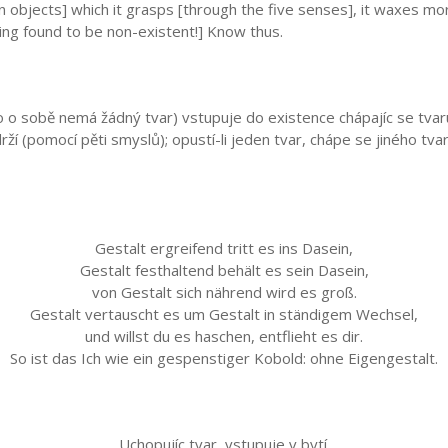
objects] which it grasps [through the five senses], it waxes more
being found to be non-existent!] Know thus.
mo o sobě nemá žádný tvar) vstupuje do existence chápajíc se tvaru
ží (pomocí pěti smyslů); opustí-li jeden tvar, chápe se jiného tvaru;
Gestalt ergreifend tritt es ins Dasein,
Gestalt festhaltend behält es sein Dasein,
von Gestalt sich nährend wird es groß.
Gestalt vertauscht es um Gestalt in ständigem Wechsel,
und willst du es haschen, entflieht es dir.
So ist das Ich wie ein gespenstiger Kobold: ohne Eigengestalt.
Uchopujíc tvar, vstupuje v bytí.