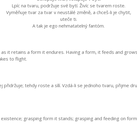
Lpíc na tvaru, podržuje své bytí. Živíc se tvarem roste.
Vyměňuje tvar za tvar v neustálé změně, a chceš-li je chytit,
uteče ti.
A tak je ego nehmatatelný fantóm.
 it retains a form it endures. Having a form, it feeds and grows big
kes to flight.
přidržuje; tehdy roste a sílí. Vzdá-li se jednoho tvaru, přijme dru
istence; grasping form it stands; grasping and feeding on form it